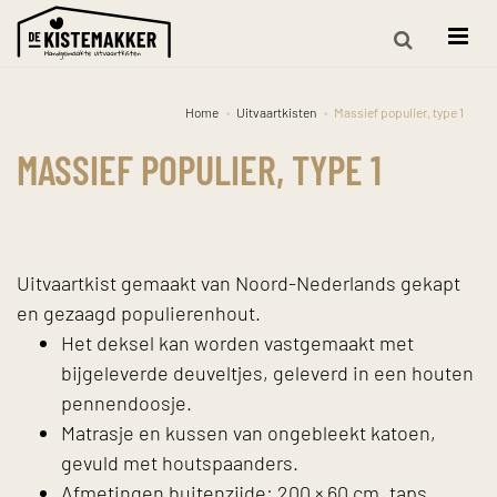
Home
Uitvaartkisten
Massief populier, type 1
MASSIEF POPULIER, TYPE 1
Uitvaartkist gemaakt van Noord-Nederlands gekapt
en gezaagd populierenhout.
Het deksel kan worden vastgemaakt met
bijgeleverde deuveltjes, geleverd in een houten
pennendoosje.
Matrasje en kussen van ongebleekt katoen,
gevuld met houtspaanders.
Afmetingen buitenzijde: 200 × 60 cm, taps